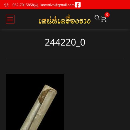
062-7015858
koovolvo@gmail.com
0
244220_0