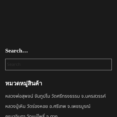
Search…
หมวดหมู่สินค้า
หลวงพ่อสุพจน์ จันทูปโม วัดศรีทรงธรรม จ.นครสวรรค์
หลวงปู่เหิน วัดร่องหอย อ.ศรีเทพ จ.เพชรบูรณ์
ครูบาอินตา วัดแม่โพธิ์ จ.ตาก