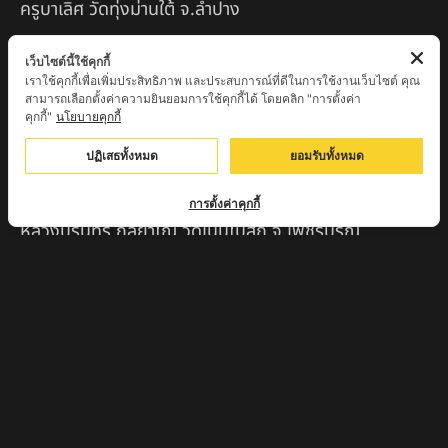
ครูบาเลิศ วัดทุ่งม่านใต้ จ.ลำปาง
หลวงปู่หนู นรินโท วัดวังท่าดี จ.เพชรบูรณ์
เว็บไซต์นี้ใช้คุกกี้
เราใช้คุกกี้เพื่อเพิ่มประสิทธิภาพ และประสบการณ์ที่ดีในการใช้งานเว็บไซต์ คุณ
ครูบาทอง วัดก้อท่า จ.ลำพูน
สามารถเลือกตั้งค่าความยินยอมการใช้คุกกี้ได้ โดยคลิก "การตั้งค่า
คุกกี้"
นโยบายคุกกี้
ครูบาตุ๊เจ้าปู่หว่าหลิ่ง วิระทะโย วัดเวฬุวัน อ.เชียงดาว
จ.เชียงใหม่
ปฏิเสธทั้งหมด
ยอมรับทั้งหมด
ครูบาศรี สุจิตโต บ้านสบก๋ง จ.ลำปาง
การตั้งค่าคุกกี้
หลวงปู่รินทร์ กลฺยาโณ วัดเนินโบสถ์ จ.เพชรบูรณ์
ครูบาเซี๊ยะ นารายณ์แปลงรูป วัดวังตะเคียนทอง
กำแพงเพชร
ครูบาบุดดา วัดหนองบัวคํา จ.ลําพูน
หลวงพ่อเสน่ห์ วัดพันศรี จ.อุทัยธานี
พระอาจารย์นอง มงฺคลิโก วัดอัมพวันดอนใหญ่ ตำบลหนอง
กรด จังหวัดนครสวรรค์