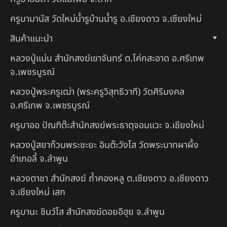
ครูบามานัส วัดใหม่น้ำรูบ้านน้ำรู อ.เชียงดาว จ.เชียงใหม่
สินค้าแนะนำ
หลวงปู่แม่น สำนักสงฆ์เขาจันทร์ ต.โค่กสะอาด อ.ศรีเทพ
จ.เพชรบูรณ์
หลวงปู่พระครูเฒ่า (พระครูวิสุทธิวาที) วัดศิริมงคล
อ.ศรีเทพ จ.เพชรบูรณ์
ครูบาออ ปัณฑิต๊ะสำนักสงฆ์พระธาตุจอมแวะ จ.เชียงใหม่
หลวงปู่สยาก๊วนพระชะยะ อินต๊ะวังโส วัดพระบาทผาผึ้ง
อำเภอลี้ จ.ลำพูน
หลวงตาชา สำนักสงฆ์ ถ้ำคองหลู ต.เชียงดาว อ.เชียงดาว
จ.เชียงใหม่ เสก
ครูบานะ ชินวํโส สำนักสงฆ์ดอยอีฮุย จ.ลำพูน