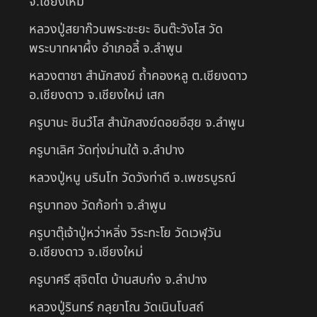
จ.เชียงใหม่
หลวงปู่สยาก๊วนพระชะยะ อินต๊ะวังโส วัด
พระบาทผาผึ้ง อำเภอลี้ จ.ลำพูน
หลวงตาชา สำนักสงฆ์ ถ้ำคองหลู ต.เชียงดาว
อ.เชียงดาว จ.เชียงใหม่ เสก
ครูบานะ ชินวํโส สำนักสงฆ์ดอยอีฮุย จ.ลำพูน
ครูบาเลิศ วัดทุ่งม่านใต้ จ.ลำปาง
หลวงปู่หนู นรินโท วัดวังท่าดี จ.เพชรบูรณ์
ครูบาทอง วัดก้อท่า จ.ลำพูน
ครูบาตุ๊เจ้าปู่หว่าหลิ่ง วิระทะโย วัดเวฬุวัน
อ.เชียงดาว จ.เชียงใหม่
ครูบาศรี สุจิตโต บ้านสบก๋ง จ.ลำปาง
หลวงปู่รินทร์ กลฺยาโณ วัดเนินโบสถ์