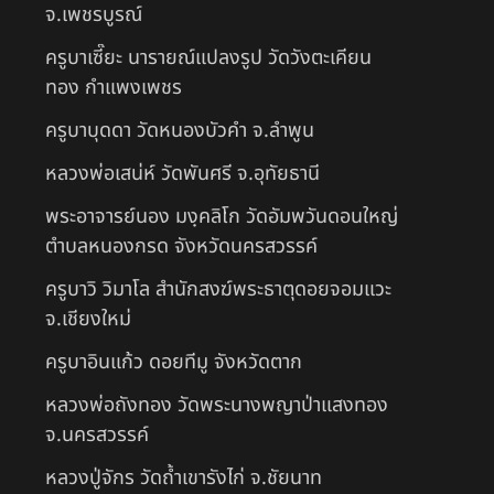
จ.เพชรบูรณ์
ครูบาเซี๊ยะ นารายณ์แปลงรูป วัดวังตะเคียน
ทอง กำแพงเพชร
ครูบาบุดดา วัดหนองบัวคํา จ.ลําพูน
หลวงพ่อเสน่ห์ วัดพันศรี จ.อุทัยธานี
พระอาจารย์นอง มงฺคลิโก วัดอัมพวันดอนใหญ่
ตำบลหนองกรด จังหวัดนครสวรรค์
ครูบาวิ วิมาโล สำนักสงฆ์พระธาตุดอยจอมแวะ
จ.เชียงใหม่
ครูบาอินแก้ว ดอยทีมู จังหวัดตาก
หลวงพ่อถังทอง วัดพระนางพญาป่าแสงทอง
จ.นครสวรรค์
หลวงปู่จักร วัดถ้ำเขารังไก่ จ.ชัยนาท