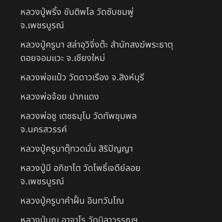
หลวงปู่พริ้ง ขันติพโล วัดซับชมพู่
จ.เพชรบูรณ์
หลวงปู่ครูบา สล่าอุวิจิ่งต๊ะ สำนักสงฆ์พระธาตุ
ดอยจอมแวะ จ.เชียงใหม่
หลวงพ่อแป๋ว วัดดาวเรือง จ.สิงห์บุรี
หลวงพ่อจ้อย ปากแดง
หลวงพ่อชู เตชธมฺโม วัดทัพชุมพล
จ.นครสวรรค์
หลวงปู่ครูบาตุ๊ทวดมั่น สิริปัญญา
หลวงปู่มี อภิชาโต วัดโพธิ์เจดีย์ลอย
จ.เพชรบูรณ์
หลวงปู่ครูบาคำฝั้น อินทวันโณ
หลวงปู่บุญ อาจาโร วัดนิลาวรรณฯ