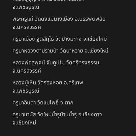
จ.เพชรบูรณ์
พระครูแก่ วัดดงแม่นางเมือง อ.บรรพตพิสัย
จ.นครสวรรค์
ครูบาเมือง ฐิตสทฺโธ วัดปางมะกง จ.เชียงใหม่
ครูบาหลวงตาปราบป่า วัดนาหวาย จ.เชียงใหม่
หลวงพ่อสุพจน์ จันทูปโม วัดศรีทรงธรรม
จ.นครสวรรค์
หลวงปู่เหิน วัดร่องหอย อ.ศรีเทพ
จ.เพชรบูรณ์
ครูบาอินตา วัดแม่โพธิ์ จ.ตาก
ครูบามานัส วัดใหม่น้ำรูบ้านน้ำรู อ.เชียงดาว
จ.เชียงใหม่