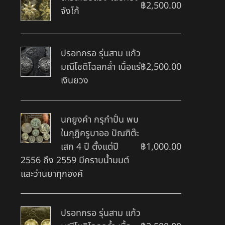
฿
2,500.00
จังโก้
ปรอทกรอ รุ่นสาม แก้ว
มณีโชติโฉลกล้ำ เนื้อแร่
฿
2,500.00
เงินยวง
นกยูงคำ กรุกำปั่น พบ
ในกุฎิครูบาออ ปัณฑิต๊ะ
เสก 4 ปี ตั้งแต่ปี
฿
1,000.00
2556 ถึง 2559 มีคราบน้ำมนต์
และว่านยาทุกองค์
ปรอทกรอ รุ่นสาม แก้ว