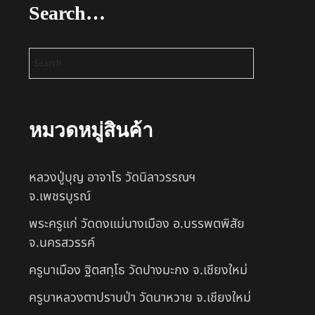
Search…
หมวดหมู่สินค้า
หลวงปู่บุญ อาจาโร วัดนิลาวรรณฯ
จ.เพชรบูรณ์
พระครูแก่ วัดดงแม่นางเมือง อ.บรรพตพิสัย
จ.นครสวรรค์
ครูบาเมือง ฐิตสทฺโธ วัดปางมะกง จ.เชียงใหม่
ครูบาหลวงตาปราบป่า วัดนาหวาย จ.เชียงใหม่