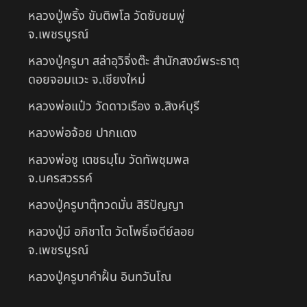
หลวงปู่พริ้ง ขันติพโล วัดซับชมพู่
จ.เพชรบูรณ์
หลวงปู่ครูบา สล่าอุวิจิ่งต๊ะ สำนักสงฆ์พระธาตุ
ดอยจอมแวะ จ.เชียงใหม่
หลวงพ่อแป๋ว วัดดาวเรือง จ.สิงห์บุรี
หลวงพ่อจ้อย ปากแดง
หลวงพ่อชู เตชธมฺโม วัดทัพชุมพล
จ.นครสวรรค์
หลวงปู่ครูบาตุ๊ทวดมั่น สิริปัญญา
หลวงปู่มี อภิชาโต วัดโพธิ์เจดีย์ลอย
จ.เพชรบูรณ์
หลวงปู่ครูบาคำฝั้น อินทวันโณ