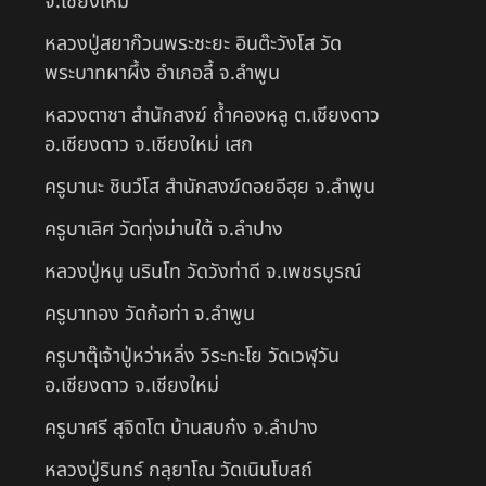
จ.เชียงใหม่
หลวงปู่สยาก๊วนพระชะยะ อินต๊ะวังโส วัด
พระบาทผาผึ้ง อำเภอลี้ จ.ลำพูน
หลวงตาชา สำนักสงฆ์ ถ้ำคองหลู ต.เชียงดาว
อ.เชียงดาว จ.เชียงใหม่ เสก
ครูบานะ ชินวํโส สำนักสงฆ์ดอยอีฮุย จ.ลำพูน
ครูบาเลิศ วัดทุ่งม่านใต้ จ.ลำปาง
หลวงปู่หนู นรินโท วัดวังท่าดี จ.เพชรบูรณ์
ครูบาทอง วัดก้อท่า จ.ลำพูน
ครูบาตุ๊เจ้าปู่หว่าหลิ่ง วิระทะโย วัดเวฬุวัน
อ.เชียงดาว จ.เชียงใหม่
ครูบาศรี สุจิตโต บ้านสบก๋ง จ.ลำปาง
หลวงปู่รินทร์ กลฺยาโณ วัดเนินโบสถ์