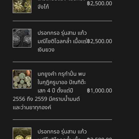
฿
2,500.00
จังโก้
ปรอทกรอ รุ่นสาม แก้ว
มณีโชติโฉลกล้ำ เนื้อแร่
฿
2,500.00
เงินยวง
นกยูงคำ กรุกำปั่น พบ
ในกุฎิครูบาออ ปัณฑิต๊ะ
เสก 4 ปี ตั้งแต่ปี
฿
1,000.00
2556 ถึง 2559 มีคราบน้ำมนต์
และว่านยาทุกองค์
ปรอทกรอ รุ่นสาม แก้ว