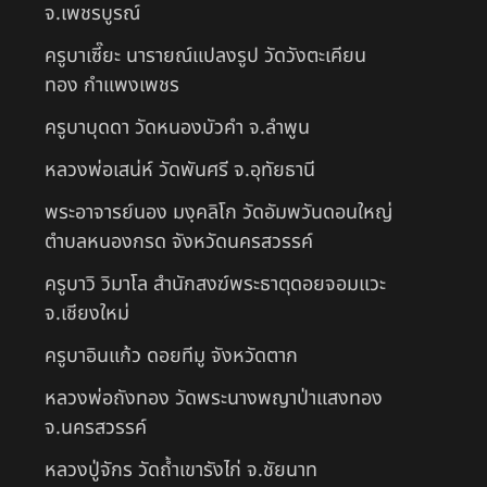
จ.เพชรบูรณ์
ครูบาเซี๊ยะ นารายณ์แปลงรูป วัดวังตะเคียน
ทอง กำแพงเพชร
ครูบาบุดดา วัดหนองบัวคํา จ.ลําพูน
หลวงพ่อเสน่ห์ วัดพันศรี จ.อุทัยธานี
พระอาจารย์นอง มงฺคลิโก วัดอัมพวันดอนใหญ่
ตำบลหนองกรด จังหวัดนครสวรรค์
ครูบาวิ วิมาโล สำนักสงฆ์พระธาตุดอยจอมแวะ
จ.เชียงใหม่
ครูบาอินแก้ว ดอยทีมู จังหวัดตาก
หลวงพ่อถังทอง วัดพระนางพญาป่าแสงทอง
จ.นครสวรรค์
หลวงปู่จักร วัดถ้ำเขารังไก่ จ.ชัยนาท