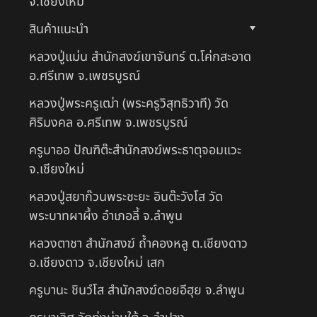
จ.เชียงใหม่
สินค้าแนะนำ
หลวงปู่แม่น สำนักสงฆ์เขาจันทร์ ต.โค่กสะอาด
อ.ศรีเทพ จ.เพชรบูรณ์
หลวงปู่พระครูเฒ่า (พระครูวิสุทธิวาที) วัด
ศิริมงคล อ.ศรีเทพ จ.เพชรบูรณ์
ครูบาออ ปัณฑิต๊ะสำนักสงฆ์พระธาตุจอมแวะ
จ.เชียงใหม่
หลวงปู่สยาก๊วนพระชะยะ อินต๊ะวังโส วัด
พระบาทผาผึ้ง อำเภอลี้ จ.ลำพูน
หลวงตาชา สำนักสงฆ์ ถ้ำคองหลู ต.เชียงดาว
อ.เชียงดาว จ.เชียงใหม่ เสก
ครูบานะ ชินวํโส สำนักสงฆ์ดอยอีฮุย จ.ลำพูน