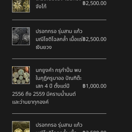
฿
2,500.00
จังโก้
ปรอทกรอ รุ่นสาม แก้ว
มณีโชติโฉลกล้ำ เนื้อแร่
฿
2,500.00
เงินยวง
นกยูงคำ กรุกำปั่น พบ
ในกุฎิครูบาออ ปัณฑิต๊ะ
เสก 4 ปี ตั้งแต่ปี
฿
1,000.00
2556 ถึง 2559 มีคราบน้ำมนต์
และว่านยาทุกองค์
ปรอทกรอ รุ่นสาม แก้ว