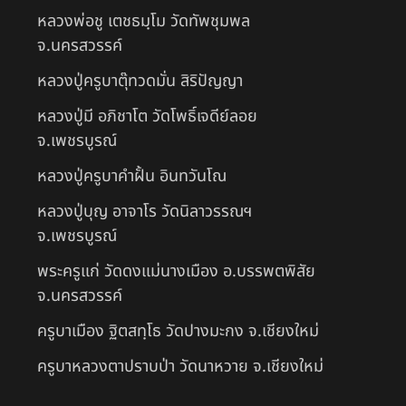
หลวงพ่อชู เตชธมฺโม วัดทัพชุมพล
จ.นครสวรรค์
หลวงปู่ครูบาตุ๊ทวดมั่น สิริปัญญา
หลวงปู่มี อภิชาโต วัดโพธิ์เจดีย์ลอย
จ.เพชรบูรณ์
หลวงปู่ครูบาคำฝั้น อินทวันโณ
หลวงปู่บุญ อาจาโร วัดนิลาวรรณฯ
จ.เพชรบูรณ์
พระครูแก่ วัดดงแม่นางเมือง อ.บรรพตพิสัย
จ.นครสวรรค์
ครูบาเมือง ฐิตสทฺโธ วัดปางมะกง จ.เชียงใหม่
ครูบาหลวงตาปราบป่า วัดนาหวาย จ.เชียงใหม่