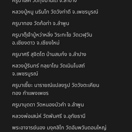
ครูบาเลิศ วัดทุ่งม่านใต้ จ.ลำปาง
หลวงปู่หนู นรินโท วัดวังท่าดี จ.เพชรบูรณ์
ครูบาทอง วัดก้อท่า จ.ลำพูน
ครูบาตุ๊เจ้าปู่หว่าหลิ่ง วิระทะโย วัดเวฬุวัน
อ.เชียงดาว จ.เชียงใหม่
ครูบาศรี สุจิตโต บ้านสบก๋ง จ.ลำปาง
หลวงปู่รินทร์ กลฺยาโณ วัดเนินโบสถ์
จ.เพชรบูรณ์
ครูบาเซี๊ยะ นารายณ์แปลงรูป วัดวังตะเคียน
ทอง กำแพงเพชร
ครูบาบุดดา วัดหนองบัวคํา จ.ลําพูน
หลวงพ่อเสน่ห์ วัดพันศรี จ.อุทัยธานี
พระอาจารย์นอง มงฺคลิโก วัดอัมพวันดอนใหญ่