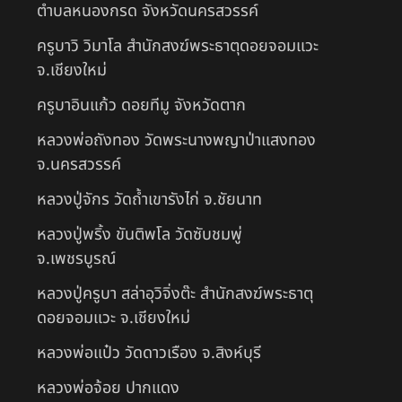
ตำบลหนองกรด จังหวัดนครสวรรค์
ครูบาวิ วิมาโล สำนักสงฆ์พระธาตุดอยจอมแวะ
จ.เชียงใหม่
ครูบาอินแก้ว ดอยทีมู จังหวัดตาก
หลวงพ่อถังทอง วัดพระนางพญาป่าแสงทอง
จ.นครสวรรค์
หลวงปู่จักร วัดถ้ำเขารังไก่ จ.ชัยนาท
หลวงปู่พริ้ง ขันติพโล วัดซับชมพู่
จ.เพชรบูรณ์
หลวงปู่ครูบา สล่าอุวิจิ่งต๊ะ สำนักสงฆ์พระธาตุ
ดอยจอมแวะ จ.เชียงใหม่
หลวงพ่อแป๋ว วัดดาวเรือง จ.สิงห์บุรี
หลวงพ่อจ้อย ปากแดง