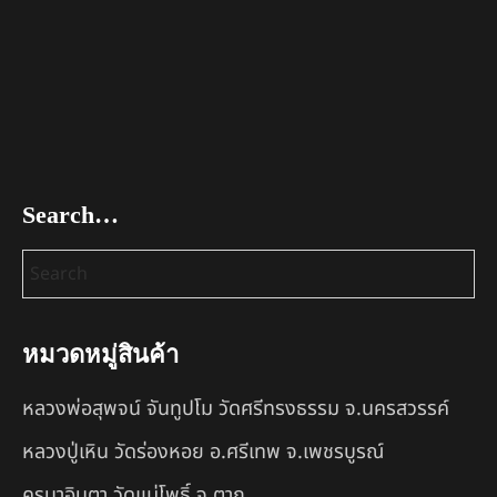
Search…
หมวดหมู่สินค้า
หลวงพ่อสุพจน์ จันทูปโม วัดศรีทรงธรรม จ.นครสวรรค์
หลวงปู่เหิน วัดร่องหอย อ.ศรีเทพ จ.เพชรบูรณ์
ครูบาอินตา วัดแม่โพธิ์ จ.ตาก