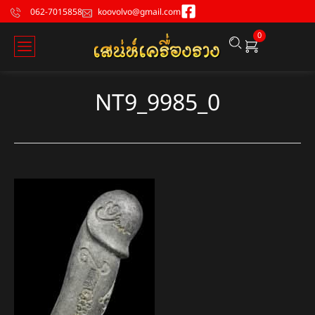
062-7015858
koovolvo@gmail.com
0
NT9_9985_0