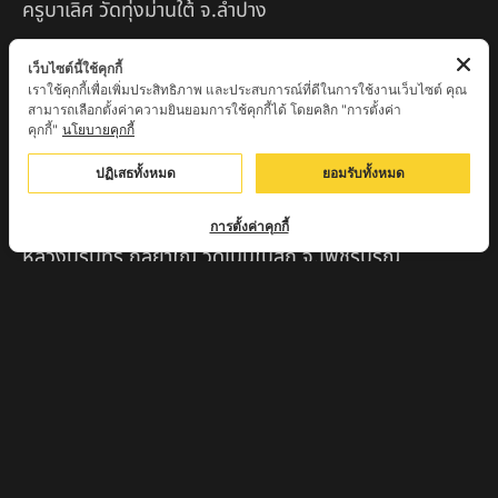
ครูบาเลิศ วัดทุ่งม่านใต้ จ.ลำปาง
หลวงปู่หนู นรินโท วัดวังท่าดี จ.เพชรบูรณ์
เว็บไซต์นี้ใช้คุกกี้
เราใช้คุกกี้เพื่อเพิ่มประสิทธิภาพ และประสบการณ์ที่ดีในการใช้งานเว็บไซต์ คุณ
ครูบาทอง วัดก้อท่า จ.ลำพูน
สามารถเลือกตั้งค่าความยินยอมการใช้คุกกี้ได้ โดยคลิก "การตั้งค่า
คุกกี้"
นโยบายคุกกี้
ครูบาตุ๊เจ้าปู่หว่าหลิ่ง วิระทะโย วัดเวฬุวัน อ.เชียงดาว
จ.เชียงใหม่
ปฏิเสธทั้งหมด
ยอมรับทั้งหมด
ครูบาศรี สุจิตโต บ้านสบก๋ง จ.ลำปาง
การตั้งค่าคุกกี้
หลวงปู่รินทร์ กลฺยาโณ วัดเนินโบสถ์ จ.เพชรบูรณ์
ครูบาเซี๊ยะ นารายณ์แปลงรูป วัดวังตะเคียนทอง
กำแพงเพชร
ครูบาบุดดา วัดหนองบัวคํา จ.ลําพูน
หลวงพ่อเสน่ห์ วัดพันศรี จ.อุทัยธานี
พระอาจารย์นอง มงฺคลิโก วัดอัมพวันดอนใหญ่ ตำบลหนอง
กรด จังหวัดนครสวรรค์