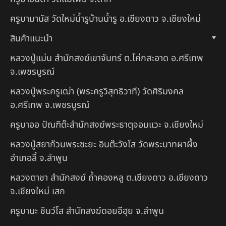
ครูบามานัส วัดใหม่น้ำรูบ้านน้ำรู อ.เชียงดาว จ.เชียงใหม่
สินค้าแนะนำ
หลวงปู่แม่น สำนักสงฆ์เขาจันทร์ ต.โค่กสะอาด อ.ศรีเทพ
จ.เพชรบูรณ์
หลวงปู่พระครูเฒ่า (พระครูวิสุทธิวาที) วัดศิริมงคล
อ.ศรีเทพ จ.เพชรบูรณ์
ครูบาออ ปัณฑิต๊ะสำนักสงฆ์พระธาตุจอมแวะ จ.เชียงใหม่
หลวงปู่สยาก๊วนพระชะยะ อินต๊ะวังโส วัดพระบาทผาผึ้ง
อำเภอลี้ จ.ลำพูน
หลวงตาชา สำนักสงฆ์ ถ้ำคองหลู ต.เชียงดาว อ.เชียงดาว
จ.เชียงใหม่ เสก
ครูบานะ ชินวํโส สำนักสงฆ์ดอยอีฮุย จ.ลำพูน